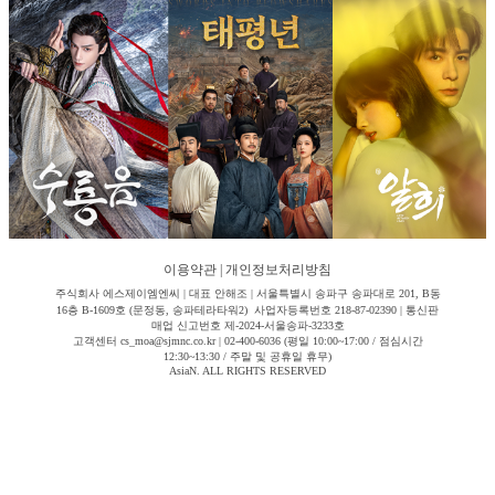
이용약관
|
개인정보처리방침
주식회사 에스제이엠엔씨 | 대표 안해조 | 서울특별시 송파구 송파대로 201, B동
16층 B-1609호 (문정동, 송파테라타워2) 사업자등록번호 218-87-02390 | 통신판
매업 신고번호 제-2024-서울송파-3233호
고객센터 cs_moa@sjmnc.co.kr | 02-400-6036 (평일 10:00~17:00 / 점심시간
12:30~13:30 / 주말 및 공휴일 휴무)
AsiaN. ALL RIGHTS RESERVED