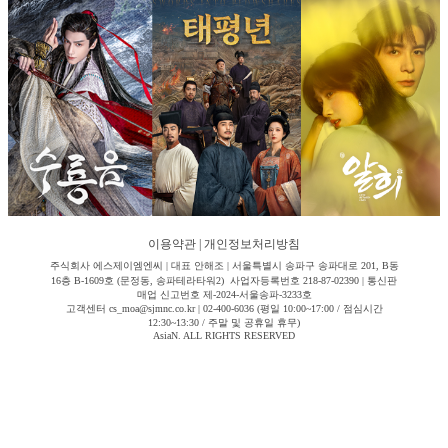
이용약관
|
개인정보처리방침
주식회사 에스제이엠엔씨 | 대표 안해조 | 서울특별시 송파구 송파대로 201, B동
16층 B-1609호 (문정동, 송파테라타워2) 사업자등록번호 218-87-02390 | 통신판
매업 신고번호 제-2024-서울송파-3233호
고객센터 cs_moa@sjmnc.co.kr | 02-400-6036 (평일 10:00~17:00 / 점심시간
12:30~13:30 / 주말 및 공휴일 휴무)
AsiaN. ALL RIGHTS RESERVED