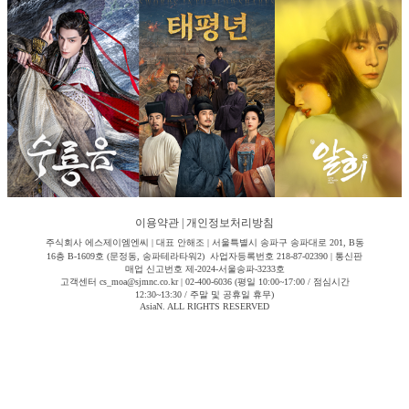
이용약관
|
개인정보처리방침
주식회사 에스제이엠엔씨 | 대표 안해조 | 서울특별시 송파구 송파대로 201, B동
16층 B-1609호 (문정동, 송파테라타워2) 사업자등록번호 218-87-02390 | 통신판
매업 신고번호 제-2024-서울송파-3233호
고객센터 cs_moa@sjmnc.co.kr | 02-400-6036 (평일 10:00~17:00 / 점심시간
12:30~13:30 / 주말 및 공휴일 휴무)
AsiaN. ALL RIGHTS RESERVED