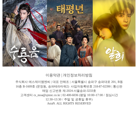
이용약관
|
개인정보처리방침
주식회사 에스제이엠엔씨 | 대표 안해조 | 서울특별시 송파구 송파대로 201, B동
16층 B-1609호 (문정동, 송파테라타워2) 사업자등록번호 218-87-02390 | 통신판
매업 신고번호 제-2024-서울송파-3233호
고객센터 cs_moa@sjmnc.co.kr | 02-400-6036 (평일 10:00~17:00 / 점심시간
12:30~13:30 / 주말 및 공휴일 휴무)
AsiaN. ALL RIGHTS RESERVED