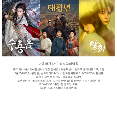
이용약관
|
개인정보처리방침
주식회사 에스제이엠엔씨 | 대표 안해조 | 서울특별시 송파구 송파대로 201, B동
16층 B-1609호 (문정동, 송파테라타워2) 사업자등록번호 218-87-02390 | 통신판
매업 신고번호 제-2024-서울송파-3233호
고객센터 cs_moa@sjmnc.co.kr | 02-400-6036 (평일 10:00~17:00 / 점심시간
12:30~13:30 / 주말 및 공휴일 휴무)
AsiaN. ALL RIGHTS RESERVED