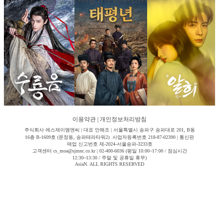
이용약관
|
개인정보처리방침
주식회사 에스제이엠엔씨 | 대표 안해조 | 서울특별시 송파구 송파대로 201, B동
16층 B-1609호 (문정동, 송파테라타워2) 사업자등록번호 218-87-02390 | 통신판
매업 신고번호 제-2024-서울송파-3233호
고객센터 cs_moa@sjmnc.co.kr | 02-400-6036 (평일 10:00~17:00 / 점심시간
12:30~13:30 / 주말 및 공휴일 휴무)
AsiaN. ALL RIGHTS RESERVED