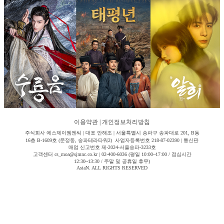
이용약관
|
개인정보처리방침
주식회사 에스제이엠엔씨 | 대표 안해조 | 서울특별시 송파구 송파대로 201, B동
16층 B-1609호 (문정동, 송파테라타워2) 사업자등록번호 218-87-02390 | 통신판
매업 신고번호 제-2024-서울송파-3233호
고객센터 cs_moa@sjmnc.co.kr | 02-400-6036 (평일 10:00~17:00 / 점심시간
12:30~13:30 / 주말 및 공휴일 휴무)
AsiaN. ALL RIGHTS RESERVED