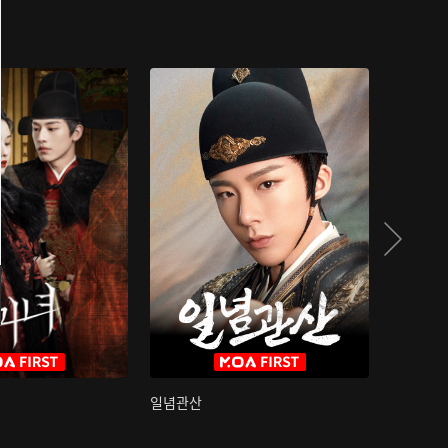
일념관산
국색방화