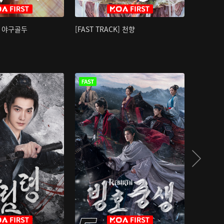
K] 야구골두
[FAST TRACK] 천향
소오강호 