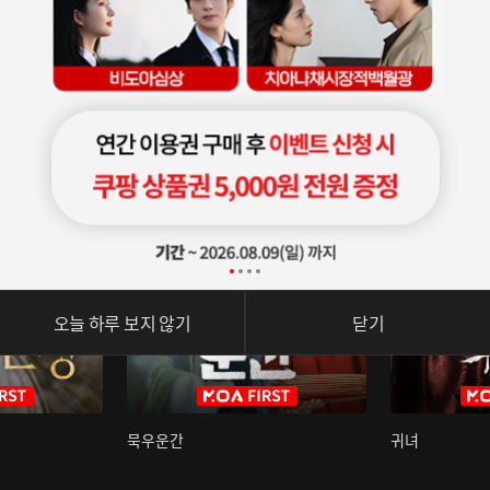
오늘 하루 보지 않기
닫기
묵우운간
귀녀