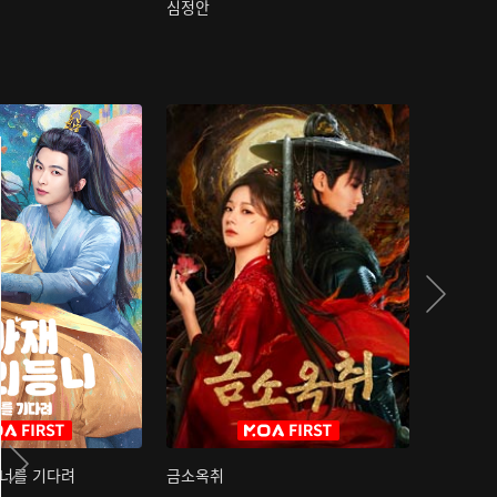
심정안
여과성음유
 너를 기다려
금소옥취
금수택심