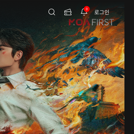
0
로그인
검
이
알
색
용
림
권
페
이
지