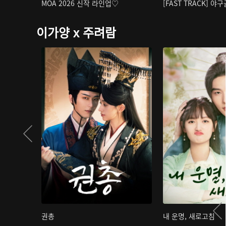
MOA 2026 신작 라인업♡
[FAST TRACK] 야
이가양 x 주려람
권총
내 운명, 새로고침