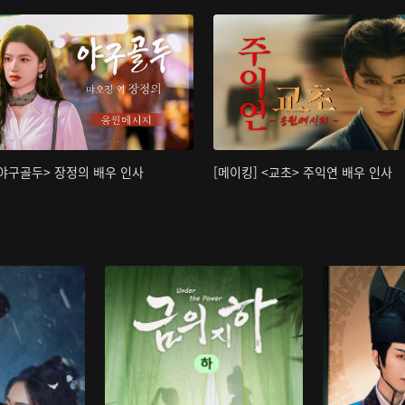
<야구골두> 장정의 배우 인사
[메이킹] <교초> 주익연 배우 인사