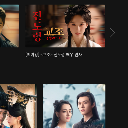
[메이킹] <교초> 진도령 배우 인사
[메이킹]