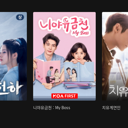
니야유금천 : My Boss
치유계연인