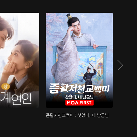
즘활저천교백미 : 찾았다, 내 낭군님
산하침