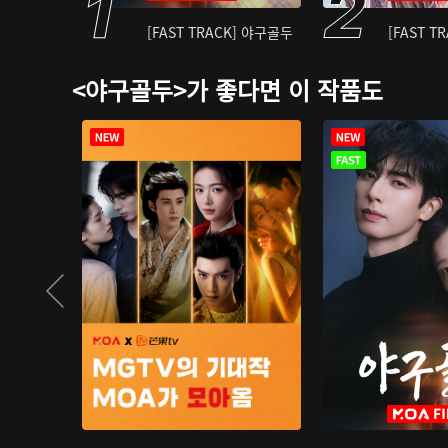
[FAST TRACK] 야구골두
[FAST T
<야구골두>가 좋다면 이 작품도