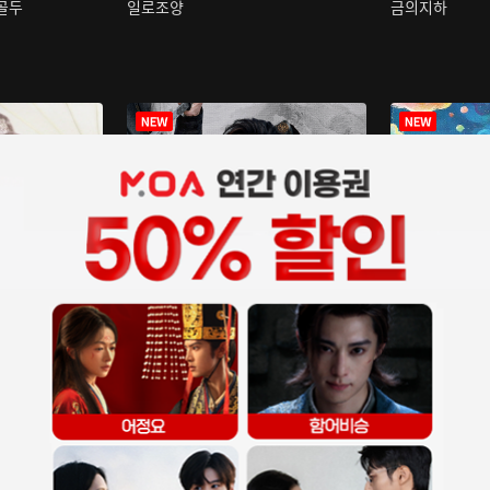
구골두
일로조양
금의지하
장중인
아재저리등니 :