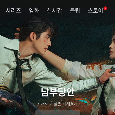
시리즈
영화
실시간
클립
스토어
N
남부당안
사건의 진실을 파헤쳐라