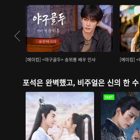
[메이킹] <야구골두> 송위룡 배우 인사
[메이킹] 
포석은 완벽했고, 비주얼은 신의 한 수