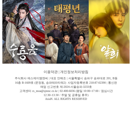
이용약관
|
개인정보처리방침
주식회사 에스제이엠엔씨 | 대표 안해조 | 서울특별시 송파구 송파대로 201, B동
16층 B-1609호 (문정동, 송파테라타워2) 사업자등록번호 218-87-02390 | 통신판
매업 신고번호 제-2024-서울송파-3233호
고객센터 cs_moa@sjmnc.co.kr | 02-400-6036 (평일 10:00~17:00 / 점심시간
12:30~13:30 / 주말 및 공휴일 휴무)
AsiaN. ALL RIGHTS RESERVED