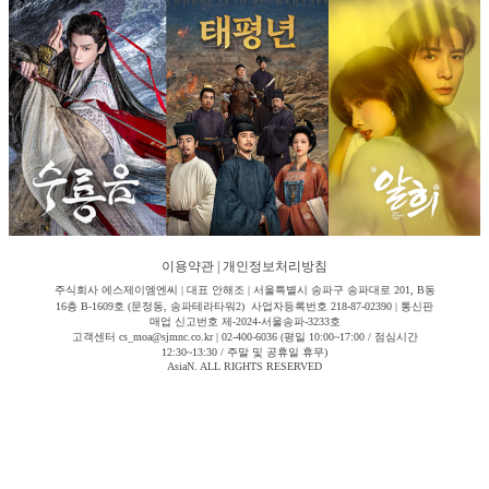
이용약관
|
개인정보처리방침
주식회사 에스제이엠엔씨 | 대표 안해조 | 서울특별시 송파구 송파대로 201, B동
16층 B-1609호 (문정동, 송파테라타워2) 사업자등록번호 218-87-02390 | 통신판
매업 신고번호 제-2024-서울송파-3233호
고객센터 cs_moa@sjmnc.co.kr | 02-400-6036 (평일 10:00~17:00 / 점심시간
12:30~13:30 / 주말 및 공휴일 휴무)
AsiaN. ALL RIGHTS RESERVED