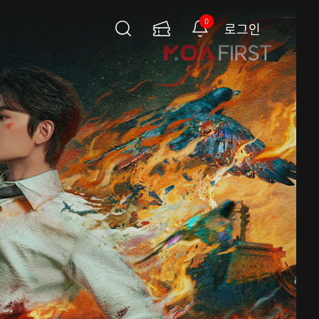
0
로그인
검
이
알
색
용
림
권
페
이
지