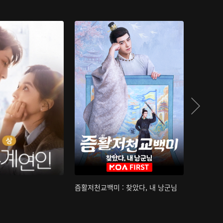
즘활저천교백미 : 찾았다, 내 낭군님
산하침