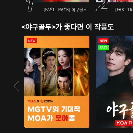
[FAST TRACK] 야구골두
[FAST T
<야구골두>가 좋다면 이 작품도