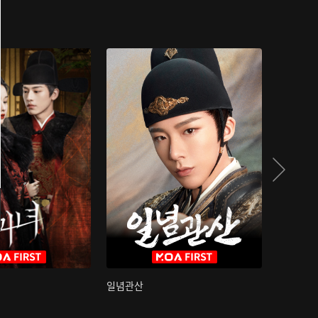
일념관산
국색방화