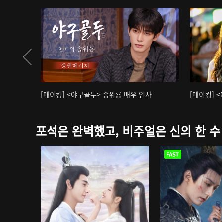
[메이킹] <야구골두> 송위룡 배우 인사
[메이킹] 
포석은 완벽했고, 비주얼은 신의 한 수