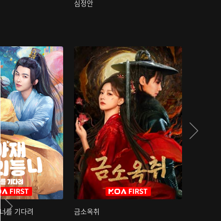
심정안
여과성음유
 너를 기다려
금소옥취
금수택심