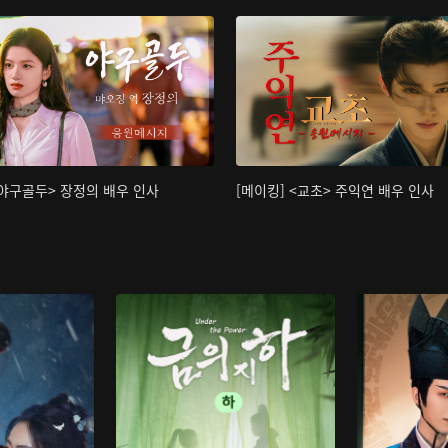
<야구골두> 장정의 배우 인사
[메이킹] <교초> 주익연 배우 인사