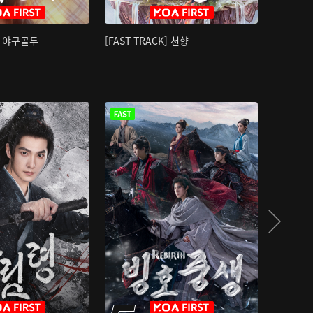
K] 야구골두
[FAST TRACK] 천향
소오강호 