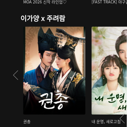
MOA 2026 신작 라인업♡
[FAST TRACK] 야
이가양 x 주려람
권총
내 운명, 새로고침