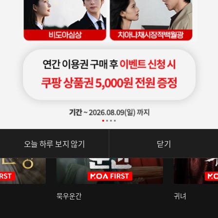
오늘 하루 보지 않기
닫기
묵우운간
귀녀