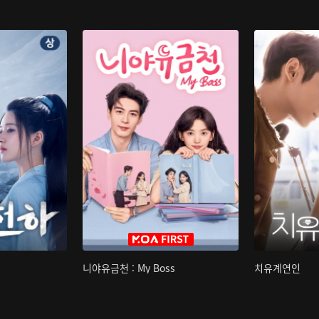
니야유금천 : My Boss
치유계연인