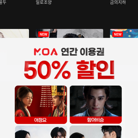
구골두
일로조양
금의지하
장중인
아재저리등니 :