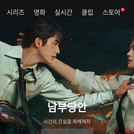
시리즈
영화
실시간
클립
스토어
N
남부당안
사건의 진실을 파헤쳐라