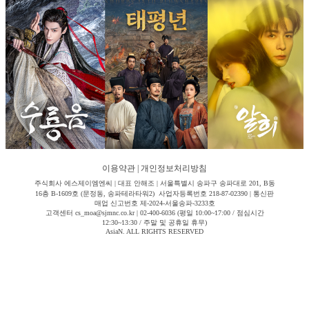
이용약관
|
개인정보처리방침
주식회사 에스제이엠엔씨 | 대표 안해조 | 서울특별시 송파구 송파대로 201, B동
16층 B-1609호 (문정동, 송파테라타워2) 사업자등록번호 218-87-02390 | 통신판
매업 신고번호 제-2024-서울송파-3233호
고객센터 cs_moa@sjmnc.co.kr | 02-400-6036 (평일 10:00~17:00 / 점심시간
12:30~13:30 / 주말 및 공휴일 휴무)
AsiaN. ALL RIGHTS RESERVED