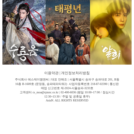
이용약관
|
개인정보처리방침
주식회사 에스제이엠엔씨 | 대표 안해조 | 서울특별시 송파구 송파대로 201, B동
16층 B-1609호 (문정동, 송파테라타워2) 사업자등록번호 218-87-02390 | 통신판
매업 신고번호 제-2024-서울송파-3233호
고객센터 cs_moa@sjmnc.co.kr | 02-400-6036 (평일 10:00~17:00 / 점심시간
12:30~13:30 / 주말 및 공휴일 휴무)
AsiaN. ALL RIGHTS RESERVED