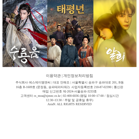
이용약관
|
개인정보처리방침
주식회사 에스제이엠엔씨 | 대표 안해조 | 서울특별시 송파구 송파대로 201, B동
16층 B-1609호 (문정동, 송파테라타워2) 사업자등록번호 218-87-02390 | 통신판
매업 신고번호 제-2024-서울송파-3233호
고객센터 cs_moa@sjmnc.co.kr | 02-400-6036 (평일 10:00~17:00 / 점심시간
12:30~13:30 / 주말 및 공휴일 휴무)
AsiaN. ALL RIGHTS RESERVED