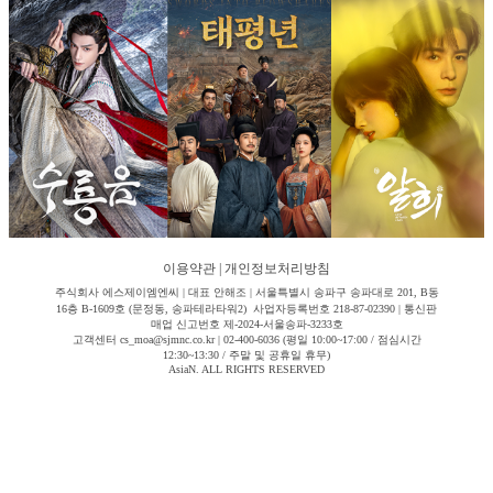
이용약관
|
개인정보처리방침
주식회사 에스제이엠엔씨 | 대표 안해조 | 서울특별시 송파구 송파대로 201, B동
16층 B-1609호 (문정동, 송파테라타워2) 사업자등록번호 218-87-02390 | 통신판
매업 신고번호 제-2024-서울송파-3233호
고객센터 cs_moa@sjmnc.co.kr | 02-400-6036 (평일 10:00~17:00 / 점심시간
12:30~13:30 / 주말 및 공휴일 휴무)
AsiaN. ALL RIGHTS RESERVED