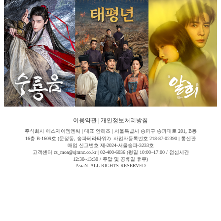
이용약관
|
개인정보처리방침
주식회사 에스제이엠엔씨 | 대표 안해조 | 서울특별시 송파구 송파대로 201, B동
16층 B-1609호 (문정동, 송파테라타워2) 사업자등록번호 218-87-02390 | 통신판
매업 신고번호 제-2024-서울송파-3233호
고객센터 cs_moa@sjmnc.co.kr | 02-400-6036 (평일 10:00~17:00 / 점심시간
12:30~13:30 / 주말 및 공휴일 휴무)
AsiaN. ALL RIGHTS RESERVED