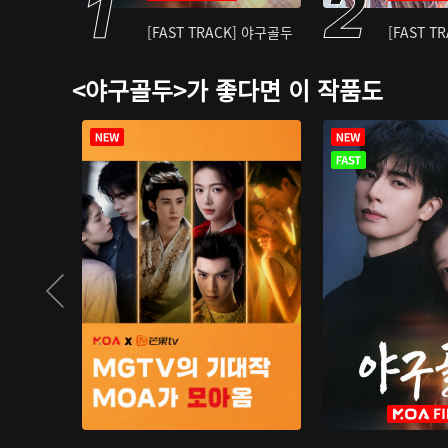
[FAST TRACK] 야구골두
[FAST T
<야구골두>가 좋다면 이 작품도