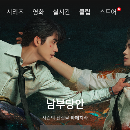
시리즈
영화
실시간
클립
스토어
N
남부당안
사건의 진실을 파헤쳐라