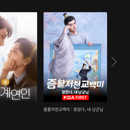
즘활저천교백미 : 찾았다, 내 낭군님
산하침