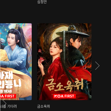
심정안
여과성음유
 너를 기다려
금소옥취
금수택심