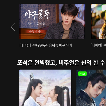
[메이킹] <야구골두> 송위룡 배우 인사
[메이킹] 
포석은 완벽했고, 비주얼은 신의 한 수