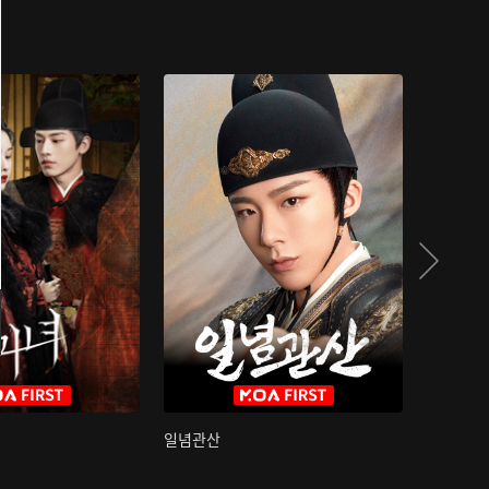
일념관산
국색방화