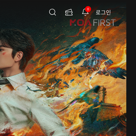
0
로그인
검
이
알
색
용
림
권
페
이
지