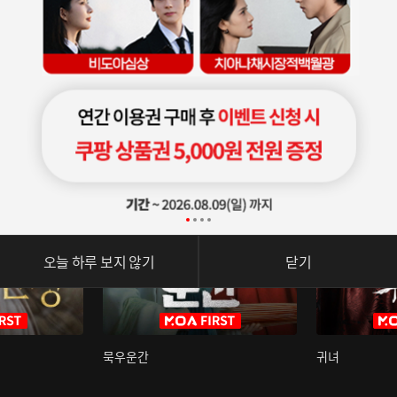
오늘 하루 보지 않기
닫기
묵우운간
귀녀