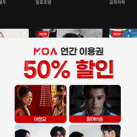
구골두
일로조양
금의지하
장중인
아재저리등니 :