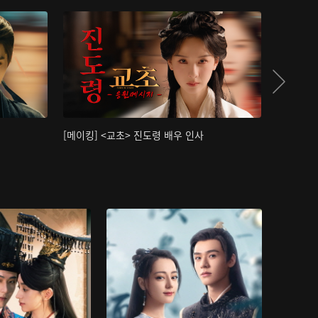
[메이킹] <교초> 진도령 배우 인사
[메이킹]