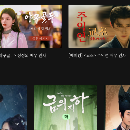
<야구골두> 장정의 배우 인사
[메이킹] <교초> 주익연 배우 인사