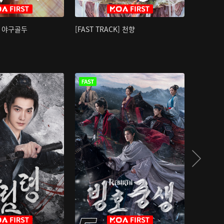
K] 야구골두
[FAST TRACK] 천향
소오강호 