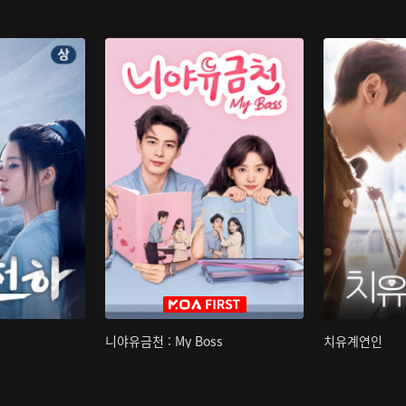
니야유금천 : My Boss
치유계연인