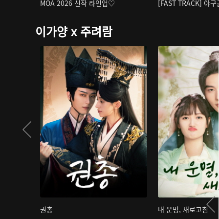
MOA 2026 신작 라인업♡
[FAST TRACK] 야
이가양 x 주려람
권총
내 운명, 새로고침