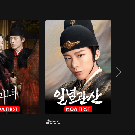
일념관산
국색방화