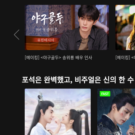
[메이킹] <야구골두> 송위룡 배우 인사
[메이킹] 
포석은 완벽했고, 비주얼은 신의 한 수