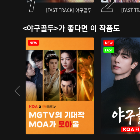
[FAST TRACK] 야구골두
[FAST T
<야구골두>가 좋다면 이 작품도