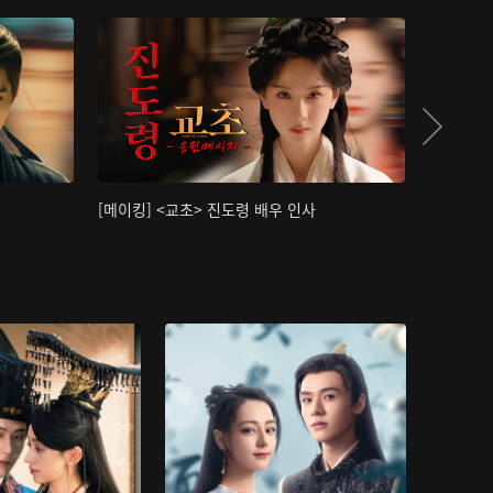
[메이킹] <교초> 진도령 배우 인사
[메이킹]