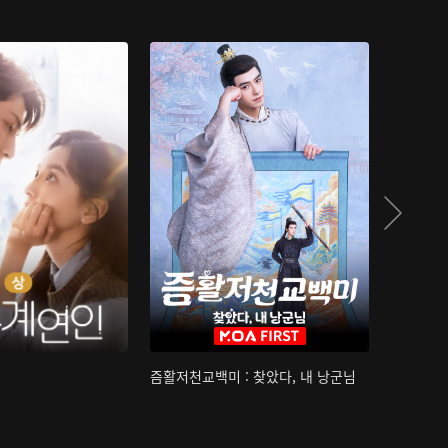
즘활저천교백미 : 찾았다, 내 낭군님
산하침