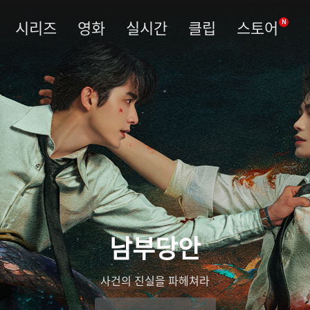
시리즈
영화
실시간
클립
스토어
N
남부당안
사건의 진실을 파헤쳐라