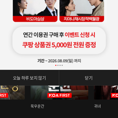
오늘 하루 보지 않기
닫기
묵우운간
귀녀