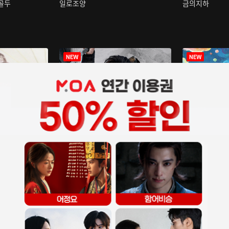
구골두
일로조양
금의지하
장중인
아재저리등니 :