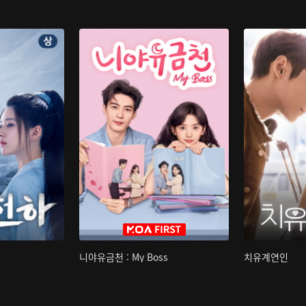
니야유금천 : My Boss
치유계연인