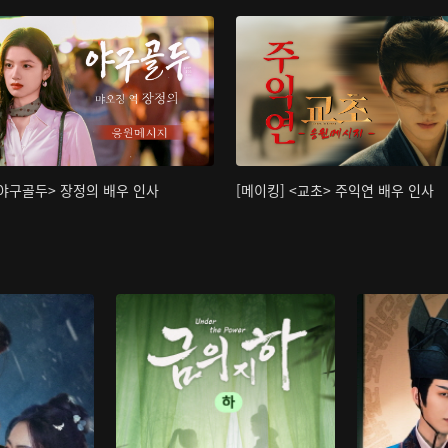
<야구골두> 장정의 배우 인사
[메이킹] <교초> 주익연 배우 인사