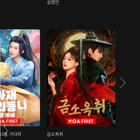
심정안
여과성음유
 너를 기다려
금소옥취
금수택심