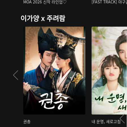
MOA 2026 신작 라인업♡
[FAST TRACK] 야
이가양 x 주려람
권총
내 운명, 새로고침