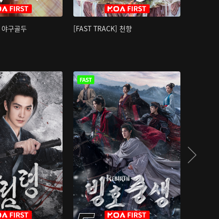
K] 야구골두
[FAST TRACK] 천향
소오강호 