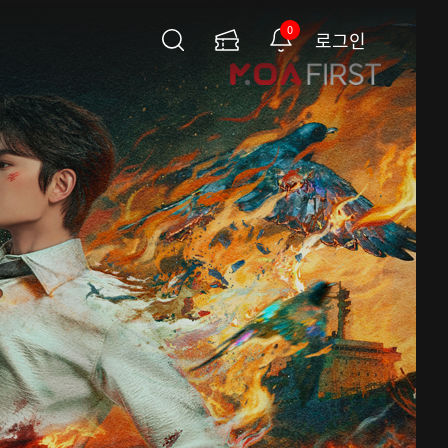
0
로그인
검
이
알
색
용
림
권
페
이
지