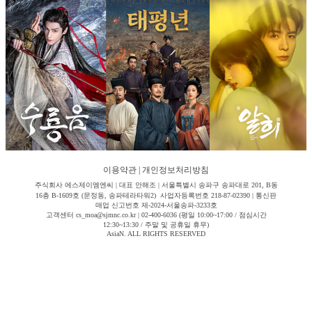
이용약관
|
개인정보처리방침
주식회사 에스제이엠엔씨 | 대표 안해조 | 서울특별시 송파구 송파대로 201, B동
16층 B-1609호 (문정동, 송파테라타워2) 사업자등록번호 218-87-02390 | 통신판
매업 신고번호 제-2024-서울송파-3233호
고객센터 cs_moa@sjmnc.co.kr | 02-400-6036 (평일 10:00~17:00 / 점심시간
12:30~13:30 / 주말 및 공휴일 휴무)
AsiaN. ALL RIGHTS RESERVED