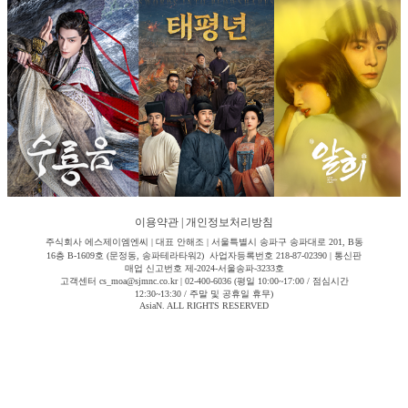
이용약관
|
개인정보처리방침
주식회사 에스제이엠엔씨 | 대표 안해조 | 서울특별시 송파구 송파대로 201, B동
16층 B-1609호 (문정동, 송파테라타워2) 사업자등록번호 218-87-02390 | 통신판
매업 신고번호 제-2024-서울송파-3233호
고객센터 cs_moa@sjmnc.co.kr | 02-400-6036 (평일 10:00~17:00 / 점심시간
12:30~13:30 / 주말 및 공휴일 휴무)
AsiaN. ALL RIGHTS RESERVED