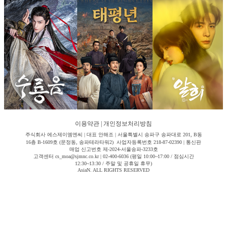
이용약관
|
개인정보처리방침
주식회사 에스제이엠엔씨 | 대표 안해조 | 서울특별시 송파구 송파대로 201, B동
16층 B-1609호 (문정동, 송파테라타워2) 사업자등록번호 218-87-02390 | 통신판
매업 신고번호 제-2024-서울송파-3233호
고객센터 cs_moa@sjmnc.co.kr | 02-400-6036 (평일 10:00~17:00 / 점심시간
12:30~13:30 / 주말 및 공휴일 휴무)
AsiaN. ALL RIGHTS RESERVED