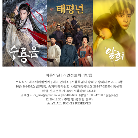
이용약관
|
개인정보처리방침
주식회사 에스제이엠엔씨 | 대표 안해조 | 서울특별시 송파구 송파대로 201, B동
16층 B-1609호 (문정동, 송파테라타워2) 사업자등록번호 218-87-02390 | 통신판
매업 신고번호 제-2024-서울송파-3233호
고객센터 cs_moa@sjmnc.co.kr | 02-400-6036 (평일 10:00~17:00 / 점심시간
12:30~13:30 / 주말 및 공휴일 휴무)
AsiaN. ALL RIGHTS RESERVED