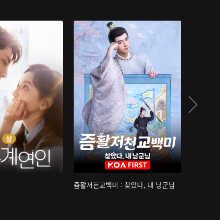
즘활저천교백미 : 찾았다, 내 낭군님
산하침