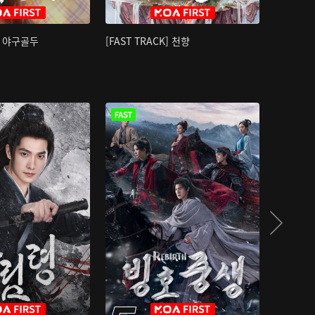
K] 야구골두
[FAST TRACK] 천향
소오강호 