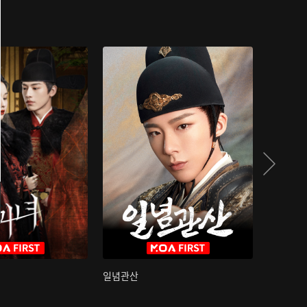
일념관산
국색방화