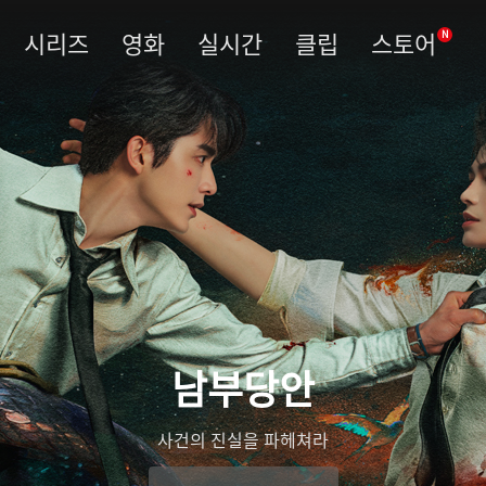
시리즈
영화
실시간
클립
스토어
N
남부당안
사건의 진실을 파헤쳐라