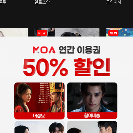
구골두
일로조양
금의지하
장중인
아재저리등니 :