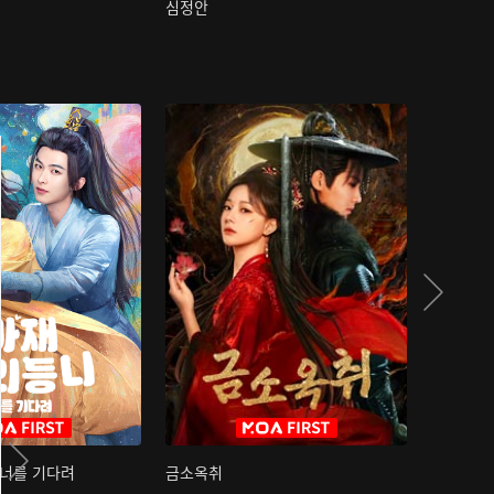
심정안
여과성음유
 너를 기다려
금소옥취
금수택심