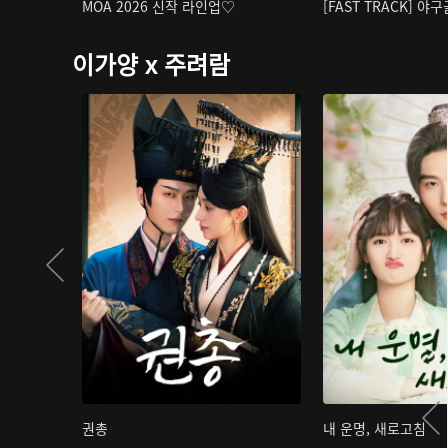
MOA 2026 신작 라인업♡
[FAST TRACK] 야
이가양 x 주려람
권총
내 운명, 새로고침