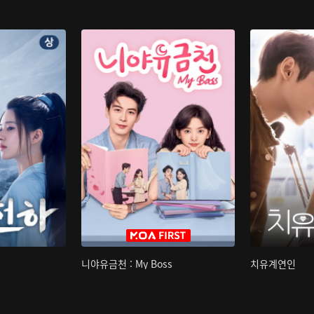
니야유금천 : My Boss
치유계연인