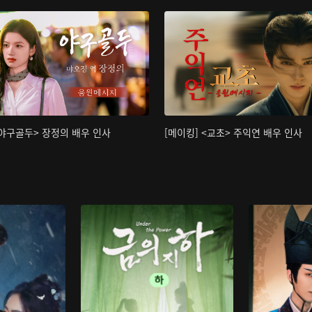
<야구골두> 장정의 배우 인사
[메이킹] <교초> 주익연 배우 인사