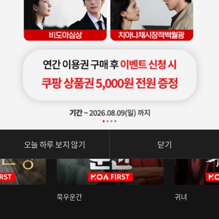
오늘 하루 보지 않기
닫기
묵우운간
귀녀