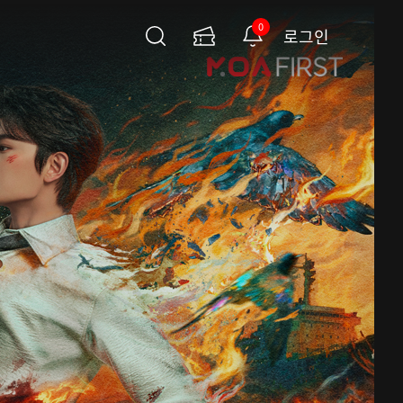
0
로그인
검
이
알
색
용
림
권
페
이
지