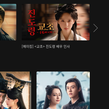
[메이킹] <교초> 진도령 배우 인사
[메이킹]