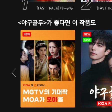
[FAST TRACK] 야구골두
[FAST T
<야구골두>가 좋다면 이 작품도