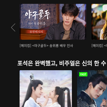
[메이킹] <야구골두> 송위룡 배우 인사
[메이킹] 
포석은 완벽했고, 비주얼은 신의 한 수