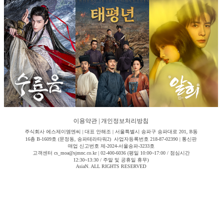
이용약관
|
개인정보처리방침
주식회사 에스제이엠엔씨 | 대표 안해조 | 서울특별시 송파구 송파대로 201, B동
16층 B-1609호 (문정동, 송파테라타워2) 사업자등록번호 218-87-02390 | 통신판
매업 신고번호 제-2024-서울송파-3233호
고객센터 cs_moa@sjmnc.co.kr | 02-400-6036 (평일 10:00~17:00 / 점심시간
12:30~13:30 / 주말 및 공휴일 휴무)
AsiaN. ALL RIGHTS RESERVED