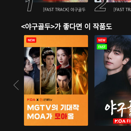
[FAST TRACK] 야구골두
[FAST T
<야구골두>가 좋다면 이 작품도