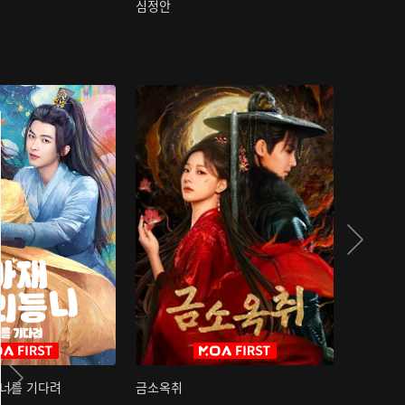
심정안
여과성음유
 너를 기다려
금소옥취
금수택심