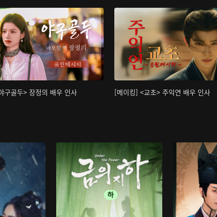
<야구골두> 장정의 배우 인사
[메이킹] <교초> 주익연 배우 인사