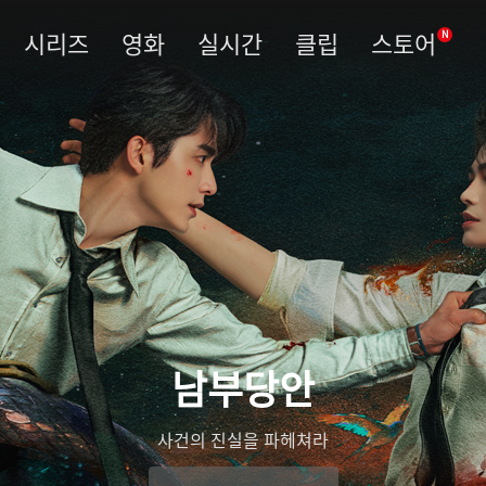
시리즈
영화
실시간
클립
스토어
N
남부당안
사건의 진실을 파헤쳐라