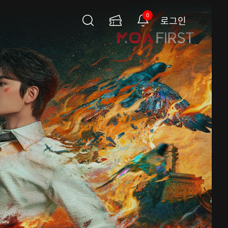
0
로그인
검
이
알
색
용
림
권
페
이
지