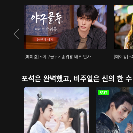
[메이킹] <야구골두> 송위룡 배우 인사
[메이킹] 
포석은 완벽했고, 비주얼은 신의 한 수