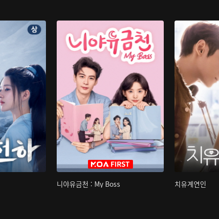
니야유금천 : My Boss
치유계연인