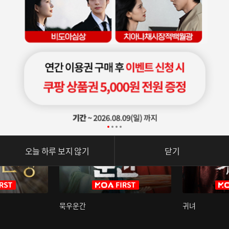
오늘 하루 보지 않기
닫기
묵우운간
귀녀