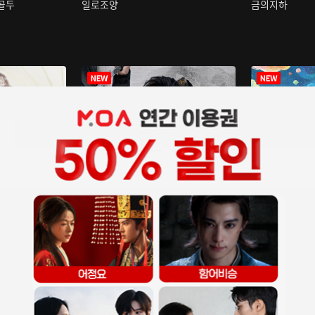
구골두
일로조양
금의지하
장중인
아재저리등니 :