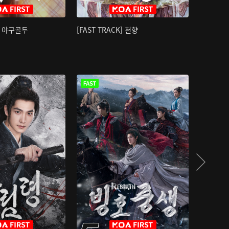
K] 야구골두
[FAST TRACK] 천향
소오강호 