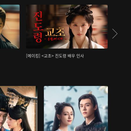
[메이킹] <교초> 진도령 배우 인사
[메이킹]