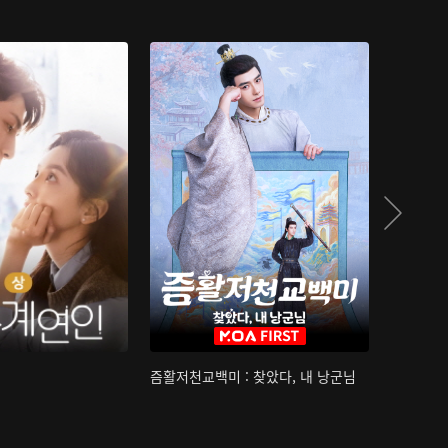
즘활저천교백미 : 찾았다, 내 낭군님
산하침