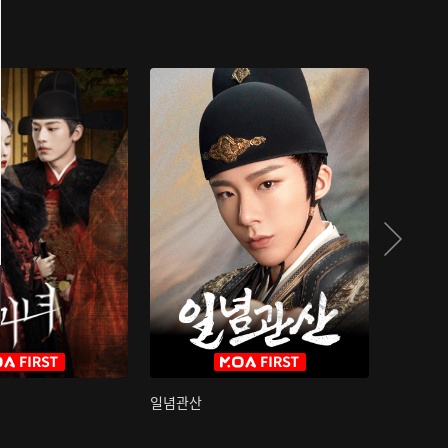
일념관산
국색방화