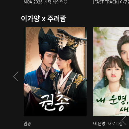
MOA 2026 신작 라인업♡
[FAST TRACK] 야
이가양 x 주려람
권총
내 운명, 새로고침