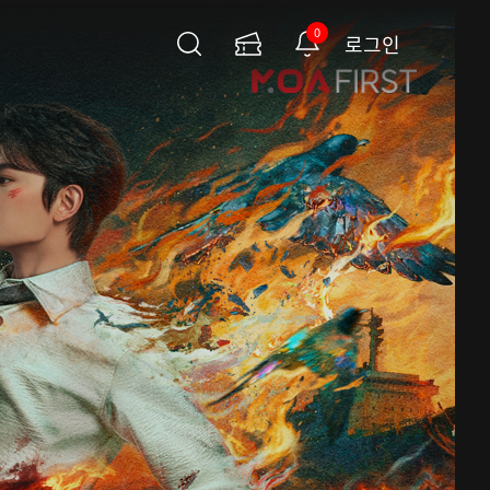
0
로그인
검
이
알
색
용
림
권
페
이
지