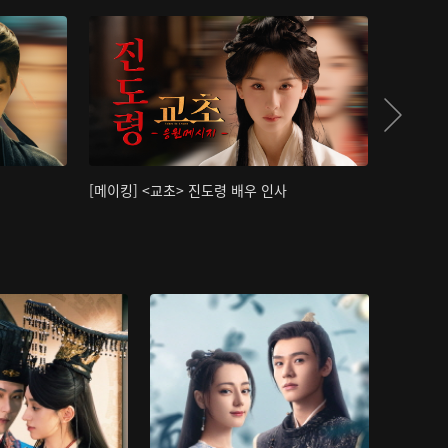
[메이킹] <교초> 진도령 배우 인사
[메이킹]