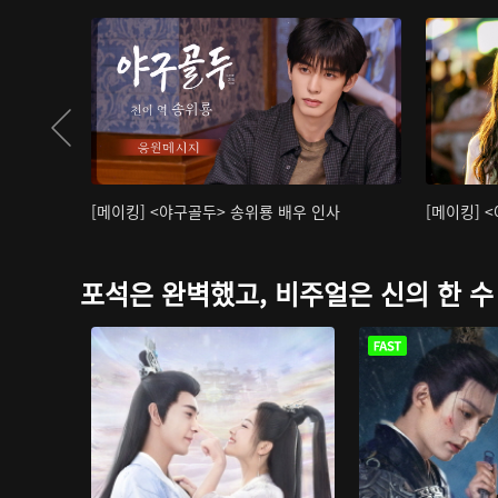
[메이킹] <야구골두> 송위룡 배우 인사
[메이킹] 
포석은 완벽했고, 비주얼은 신의 한 수