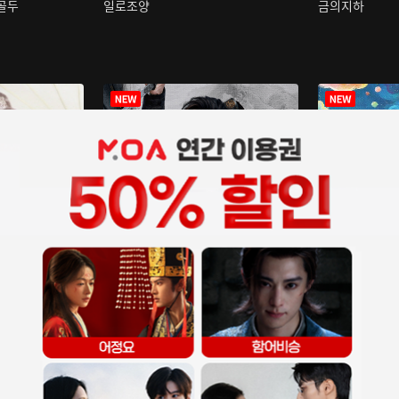
구골두
일로조양
금의지하
장중인
아재저리등니 :