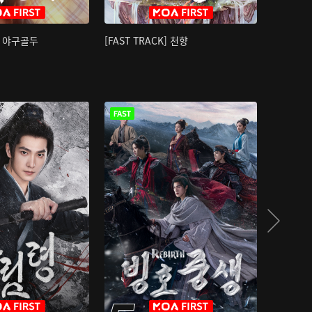
K] 야구골두
[FAST TRACK] 천향
소오강호 