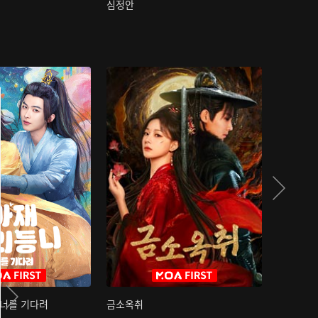
심정안
여과성음유
 너를 기다려
금소옥취
금수택심