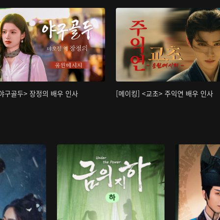
<야구골두> 장정의 배우 인사
[메이킹] <교초> 주익연 배우 인사