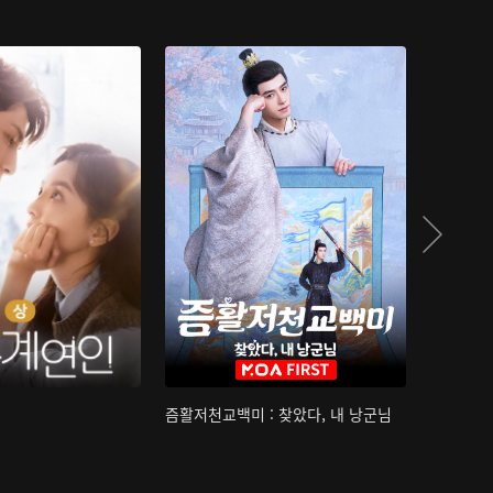
즘활저천교백미 : 찾았다, 내 낭군님
산하침