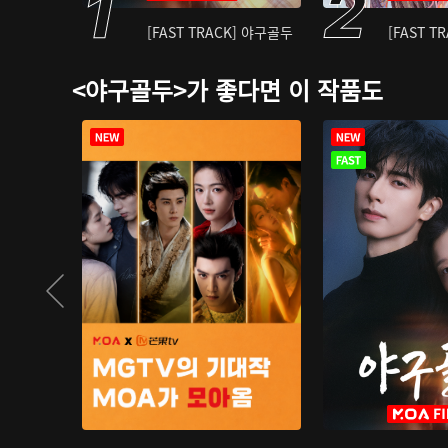
[FAST TRACK] 야구골두
[FAST T
<야구골두>가 좋다면 이 작품도