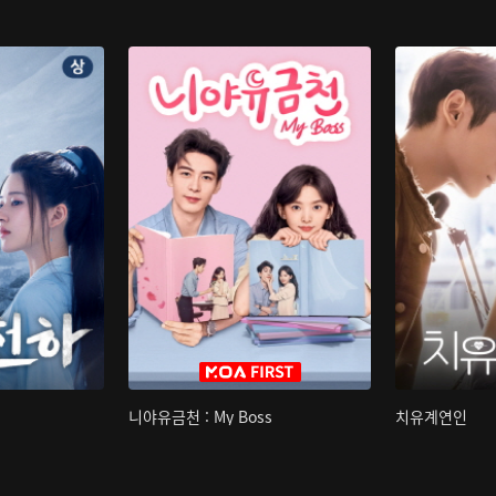
니야유금천 : My Boss
치유계연인