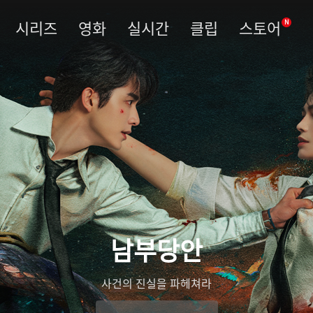
시리즈
영화
실시간
클립
스토어
N
남부당안
사건의 진실을 파헤쳐라