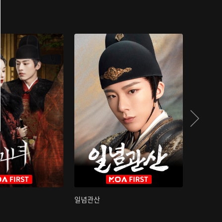
일념관산
국색방화