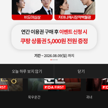
오늘 하루 보지 않기
닫기
묵우운간
귀녀