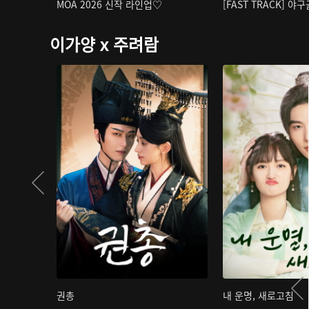
MOA 2026 신작 라인업♡
[FAST TRACK] 야
이가양 x 주려람
권총
내 운명, 새로고침