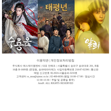
이용약관
|
개인정보처리방침
주식회사 에스제이엠엔씨 | 대표 안해조 | 서울특별시 송파구 송파대로 201, B동
16층 B-1609호 (문정동, 송파테라타워2) 사업자등록번호 218-87-02390 | 통신판
매업 신고번호 제-2024-서울송파-3233호
고객센터 cs_moa@sjmnc.co.kr | 02-400-6036 (평일 10:00~17:00 / 점심시간
12:30~13:30 / 주말 및 공휴일 휴무)
AsiaN. ALL RIGHTS RESERVED