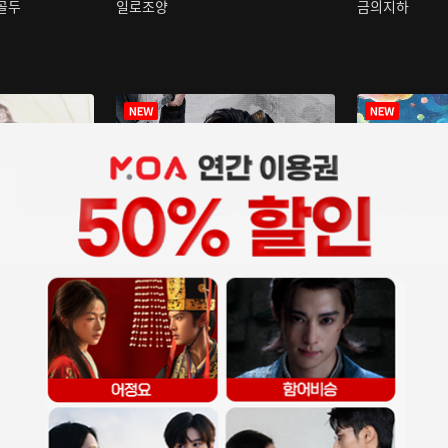
구골두
일로조양
금의지하
장중인
아재저리등니 :