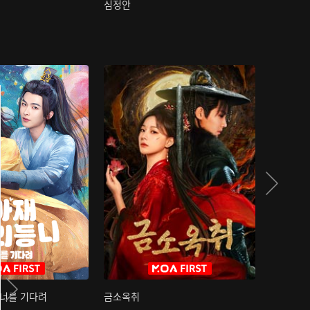
심정안
여과성음유
 너를 기다려
금소옥취
금수택심