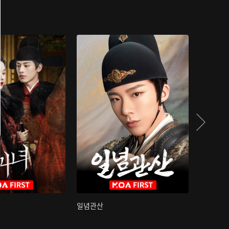
일념관산
국색방화