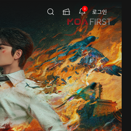
0
로그인
검
이
알
색
용
림
권
페
이
지