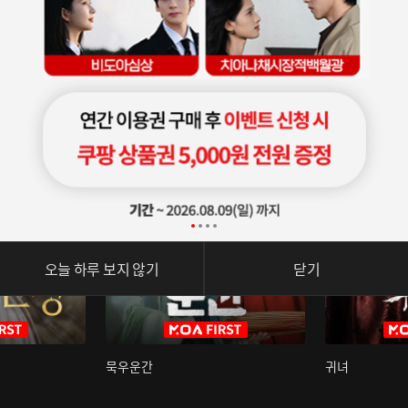
오늘 하루 보지 않기
닫기
묵우운간
귀녀