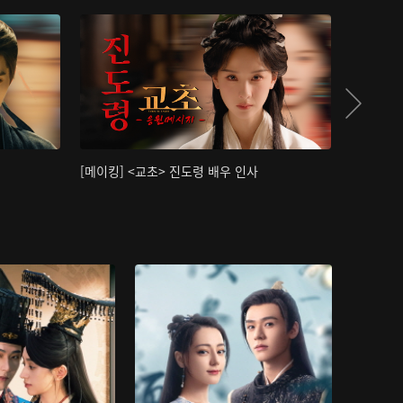
[메이킹] <교초> 진도령 배우 인사
[메이킹]