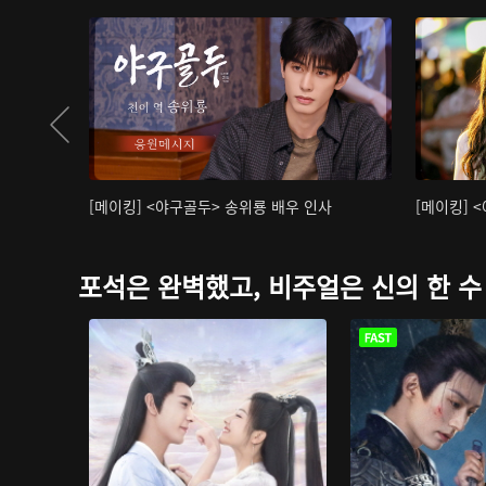
[메이킹] <야구골두> 송위룡 배우 인사
[메이킹] 
포석은 완벽했고, 비주얼은 신의 한 수