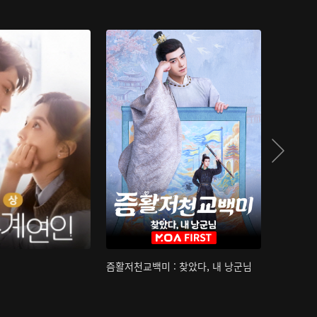
즘활저천교백미 : 찾았다, 내 낭군님
산하침