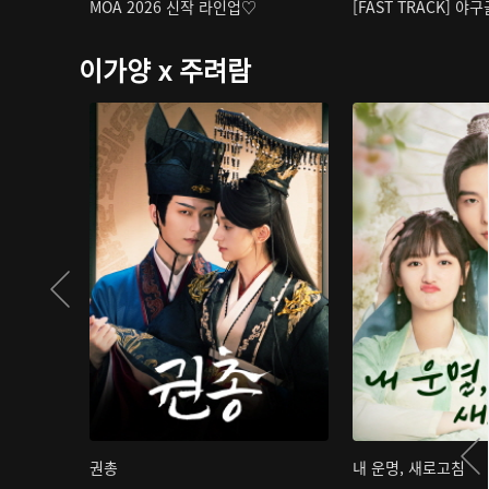
MOA 2026 신작 라인업♡
[FAST TRACK] 야
이가양 x 주려람
권총
내 운명, 새로고침