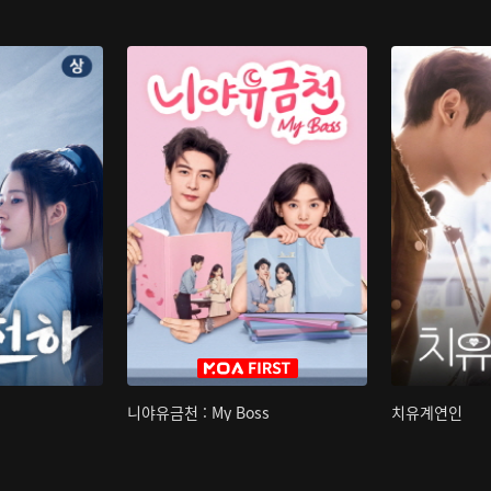
니야유금천 : My Boss
치유계연인