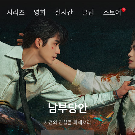
시리즈
영화
실시간
클립
스토어
N
남부당안
사건의 진실을 파헤쳐라