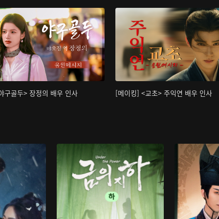
<야구골두> 장정의 배우 인사
[메이킹] <교초> 주익연 배우 인사