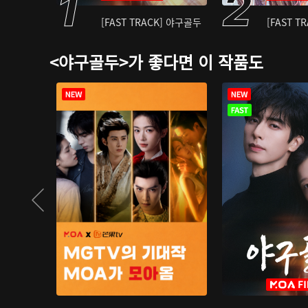
[FAST TRACK] 야구골두
[FAST T
<야구골두>가 좋다면 이 작품도