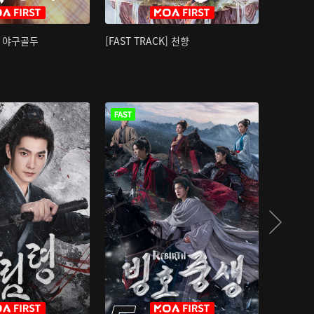
K] 야구골두
[FAST TRACK] 천향
소오강호 