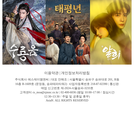
이용약관
|
개인정보처리방침
주식회사 에스제이엠엔씨 | 대표 안해조 | 서울특별시 송파구 송파대로 201, B동
16층 B-1609호 (문정동, 송파테라타워2) 사업자등록번호 218-87-02390 | 통신판
매업 신고번호 제-2024-서울송파-3233호
고객센터 cs_moa@sjmnc.co.kr | 02-400-6036 (평일 10:00~17:00 / 점심시간
12:30~13:30 / 주말 및 공휴일 휴무)
AsiaN. ALL RIGHTS RESERVED