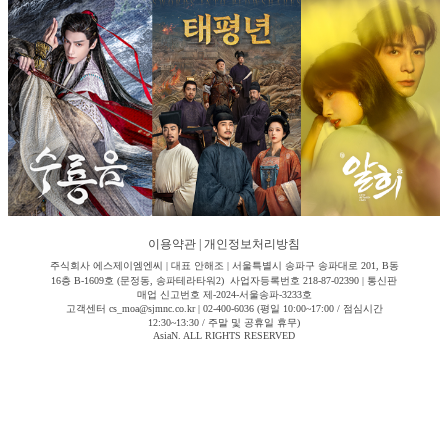
이용약관
|
개인정보처리방침
주식회사 에스제이엠엔씨 | 대표 안해조 | 서울특별시 송파구 송파대로 201, B동
16층 B-1609호 (문정동, 송파테라타워2) 사업자등록번호 218-87-02390 | 통신판
매업 신고번호 제-2024-서울송파-3233호
고객센터 cs_moa@sjmnc.co.kr | 02-400-6036 (평일 10:00~17:00 / 점심시간
12:30~13:30 / 주말 및 공휴일 휴무)
AsiaN. ALL RIGHTS RESERVED