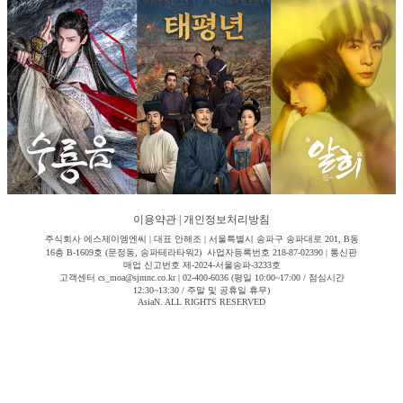
이용약관
|
개인정보처리방침
주식회사 에스제이엠엔씨 | 대표 안해조 | 서울특별시 송파구 송파대로 201, B동
16층 B-1609호 (문정동, 송파테라타워2) 사업자등록번호 218-87-02390 | 통신판
매업 신고번호 제-2024-서울송파-3233호
고객센터 cs_moa@sjmnc.co.kr | 02-400-6036 (평일 10:00~17:00 / 점심시간
12:30~13:30 / 주말 및 공휴일 휴무)
AsiaN. ALL RIGHTS RESERVED