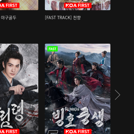
K] 야구골두
[FAST TRACK] 천향
소오강호 