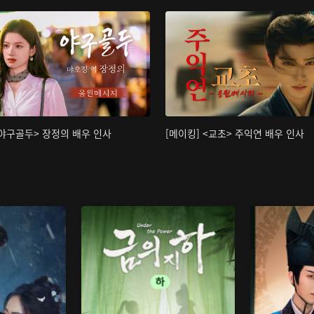
<야구골두> 장정의 배우 인사
[메이킹] <교초> 주익연 배우 인사