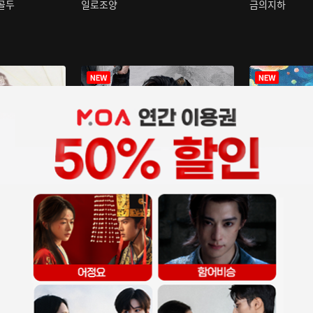
구골두
일로조양
금의지하
장중인
아재저리등니 :