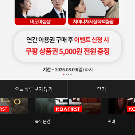
오늘 하루 보지 않기
닫기
묵우운간
귀녀