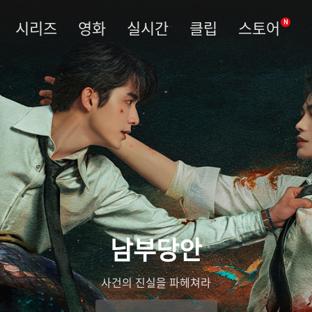
시리즈
영화
실시간
클립
스토어
N
남부당안
사건의 진실을 파헤쳐라