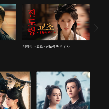
[메이킹] <교초> 진도령 배우 인사
[메이킹]