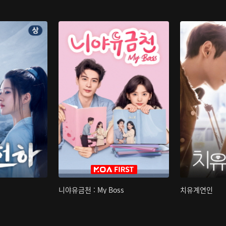
니야유금천 : My Boss
치유계연인