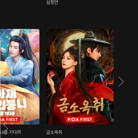
심정안
여과성음유
 너를 기다려
금소옥취
금수택심