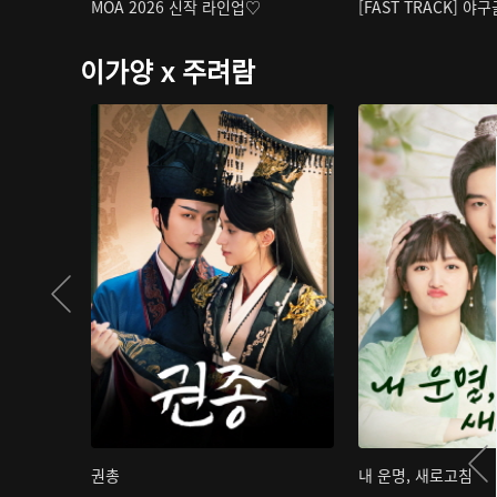
MOA 2026 신작 라인업♡
[FAST TRACK] 야
이가양 x 주려람
권총
내 운명, 새로고침