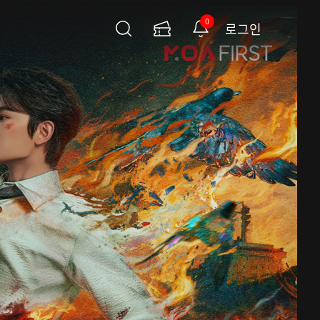
0
로그인
검
이
알
색
용
림
권
페
이
지