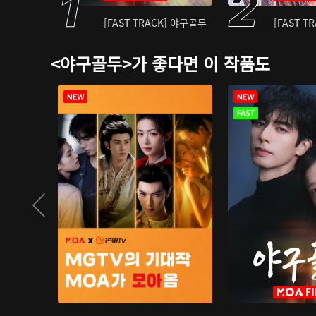
[FAST TRACK] 야구골두
[FAST T
<야구골두>가 좋다면 이 작품도