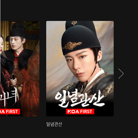
일념관산
국색방화