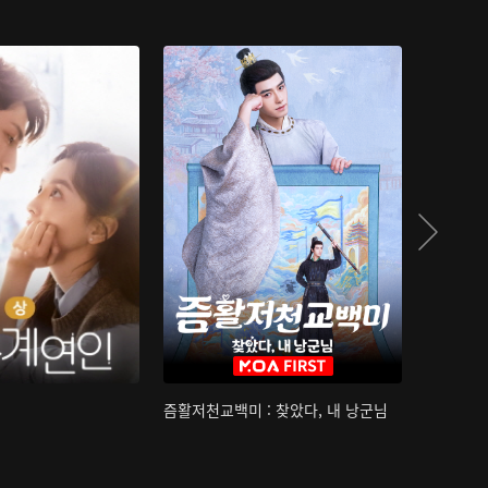
즘활저천교백미 : 찾았다, 내 낭군님
산하침