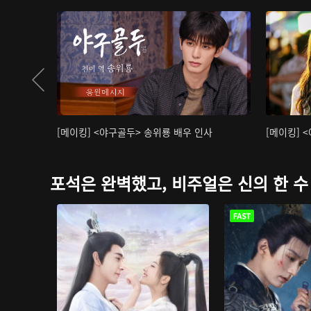
[메이킹] <야구골두> 송위룡 배우 인사
[메이킹] 
포석은 완벽했고, 비주얼은 신의 한 수