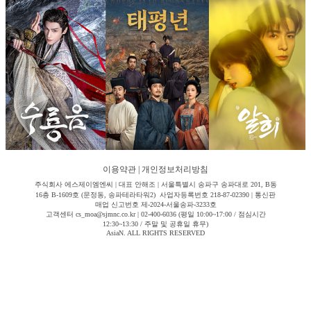
이용약관
|
개인정보처리방침
주식회사 에스제이엠엔씨 | 대표 안해조 | 서울특별시 송파구 송파대로 201, B동
16층 B-1609호 (문정동, 송파테라타워2) 사업자등록번호 218-87-02390 | 통신판
매업 신고번호 제-2024-서울송파-3233호
고객센터 cs_moa@sjmnc.co.kr | 02-400-6036 (평일 10:00~17:00 / 점심시간
12:30~13:30 / 주말 및 공휴일 휴무)
AsiaN. ALL RIGHTS RESERVED