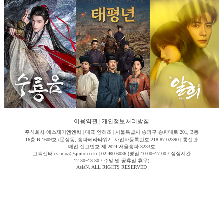
이용약관
|
개인정보처리방침
주식회사 에스제이엠엔씨 | 대표 안해조 | 서울특별시 송파구 송파대로 201, B동
16층 B-1609호 (문정동, 송파테라타워2) 사업자등록번호 218-87-02390 | 통신판
매업 신고번호 제-2024-서울송파-3233호
고객센터 cs_moa@sjmnc.co.kr | 02-400-6036 (평일 10:00~17:00 / 점심시간
12:30~13:30 / 주말 및 공휴일 휴무)
AsiaN. ALL RIGHTS RESERVED