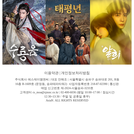
이용약관
|
개인정보처리방침
주식회사 에스제이엠엔씨 | 대표 안해조 | 서울특별시 송파구 송파대로 201, B동
16층 B-1609호 (문정동, 송파테라타워2) 사업자등록번호 218-87-02390 | 통신판
매업 신고번호 제-2024-서울송파-3233호
고객센터 cs_moa@sjmnc.co.kr | 02-400-6036 (평일 10:00~17:00 / 점심시간
12:30~13:30 / 주말 및 공휴일 휴무)
AsiaN. ALL RIGHTS RESERVED