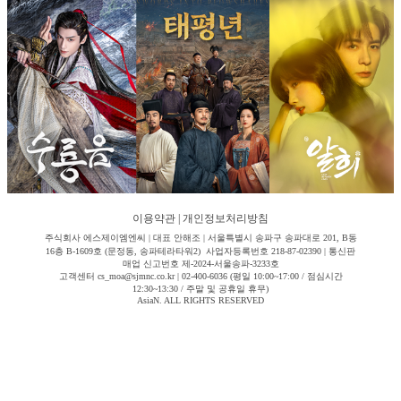
이용약관
|
개인정보처리방침
주식회사 에스제이엠엔씨 | 대표 안해조 | 서울특별시 송파구 송파대로 201, B동
16층 B-1609호 (문정동, 송파테라타워2) 사업자등록번호 218-87-02390 | 통신판
매업 신고번호 제-2024-서울송파-3233호
고객센터 cs_moa@sjmnc.co.kr | 02-400-6036 (평일 10:00~17:00 / 점심시간
12:30~13:30 / 주말 및 공휴일 휴무)
AsiaN. ALL RIGHTS RESERVED