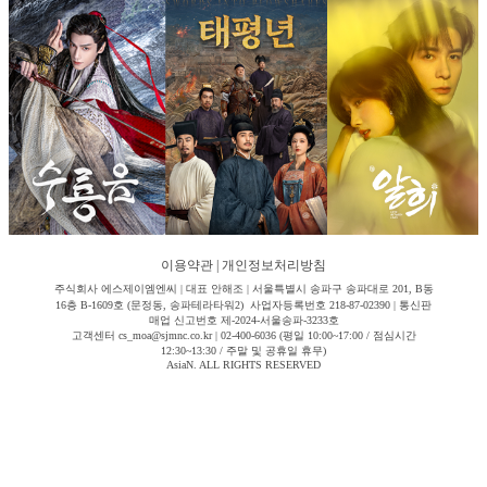
이용약관
|
개인정보처리방침
주식회사 에스제이엠엔씨 | 대표 안해조 | 서울특별시 송파구 송파대로 201, B동
16층 B-1609호 (문정동, 송파테라타워2) 사업자등록번호 218-87-02390 | 통신판
매업 신고번호 제-2024-서울송파-3233호
고객센터 cs_moa@sjmnc.co.kr | 02-400-6036 (평일 10:00~17:00 / 점심시간
12:30~13:30 / 주말 및 공휴일 휴무)
AsiaN. ALL RIGHTS RESERVED