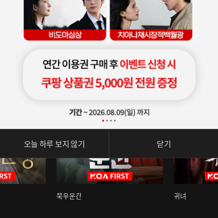
오늘 하루 보지 않기
닫기
묵우운간
귀녀