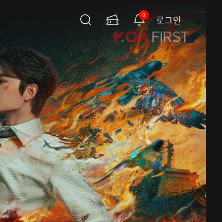
0
로그인
검
이
알
색
용
림
권
페
이
지