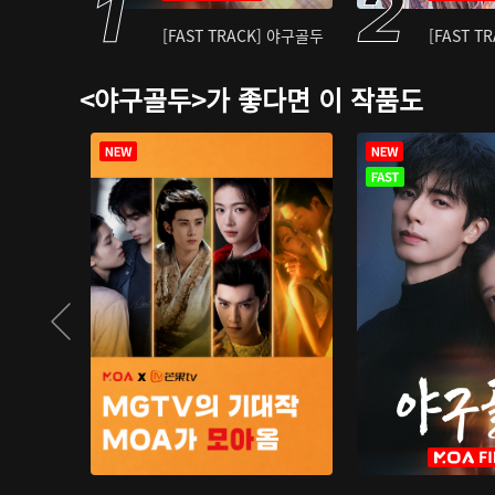
[FAST TRACK] 야구골두
[FAST T
<야구골두>가 좋다면 이 작품도