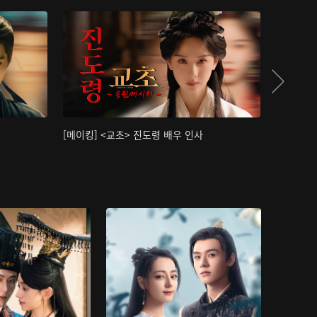
[메이킹] <교초> 진도령 배우 인사
[메이킹]