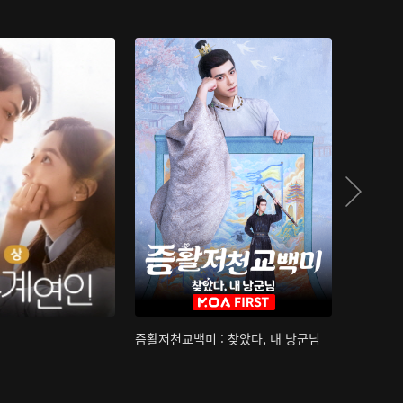
즘활저천교백미 : 찾았다, 내 낭군님
산하침