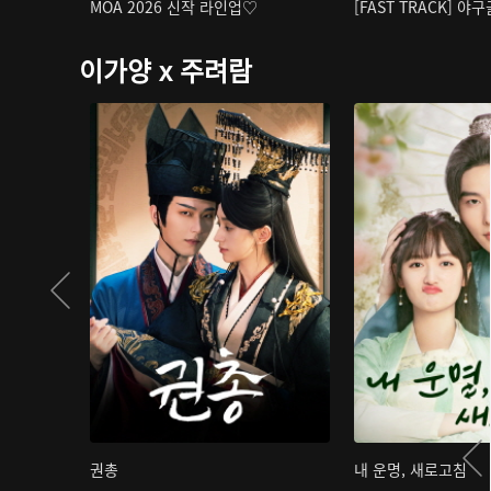
MOA 2026 신작 라인업♡
[FAST TRACK] 야
이가양 x 주려람
권총
내 운명, 새로고침