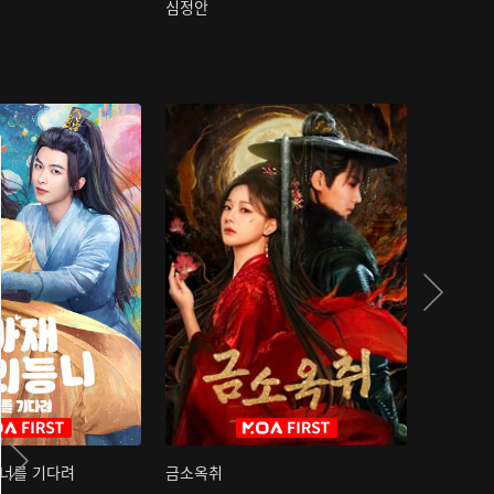
심정안
여과성음유
 너를 기다려
금소옥취
금수택심