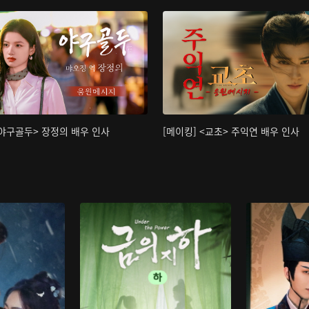
<야구골두> 장정의 배우 인사
[메이킹] <교초> 주익연 배우 인사