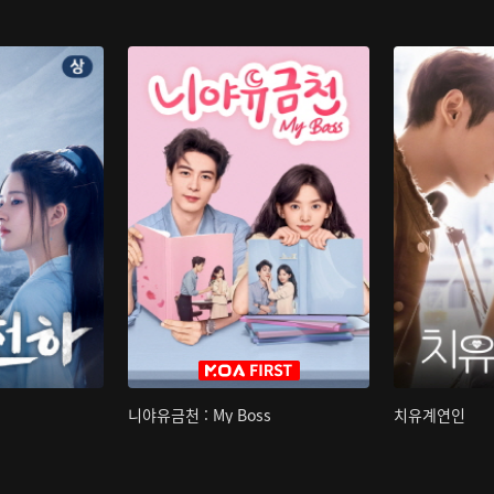
니야유금천 : My Boss
치유계연인