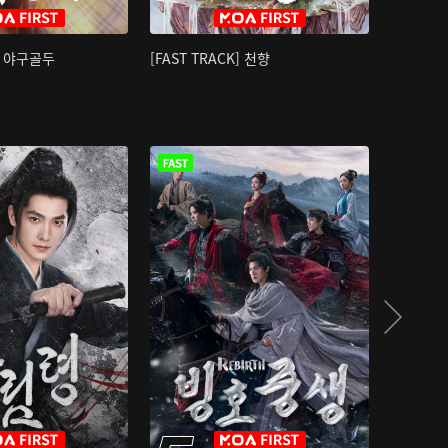
K] 야구골두
[FAST TRACK] 천향
소오강호 