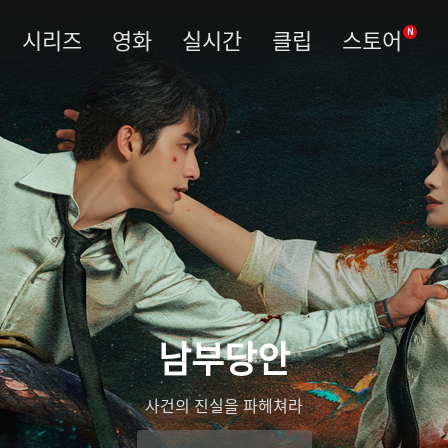
시리즈
영화
실시간
클립
스토어
N
남부당안
사건의 진실을 파헤쳐라