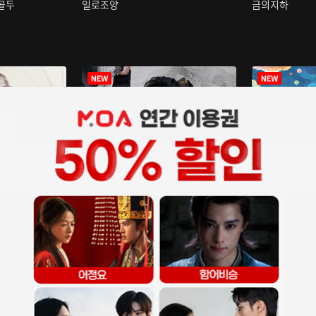
구골두
일로조양
금의지하
장중인
아재저리등니 :