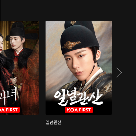
일념관산
국색방화