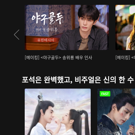
[메이킹] <야구골두> 송위룡 배우 인사
[메이킹] 
포석은 완벽했고, 비주얼은 신의 한 수