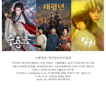
이용약관
|
개인정보처리방침
주식회사 에스제이엠엔씨 | 대표 안해조 | 서울특별시 송파구 송파대로 201, B동
16층 B-1609호 (문정동, 송파테라타워2) 사업자등록번호 218-87-02390 | 통신판
매업 신고번호 제-2024-서울송파-3233호
고객센터 cs_moa@sjmnc.co.kr | 02-400-6036 (평일 10:00~17:00 / 점심시간
12:30~13:30 / 주말 및 공휴일 휴무)
AsiaN. ALL RIGHTS RESERVED