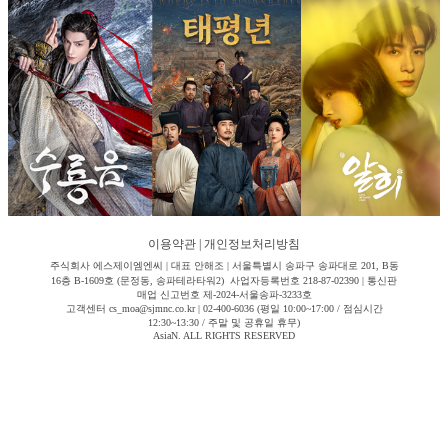
이용약관
|
개인정보처리방침
주식회사 에스제이엠엔씨 | 대표 안해조 | 서울특별시 송파구 송파대로 201, B동
16층 B-1609호 (문정동, 송파테라타워2) 사업자등록번호 218-87-02390 | 통신판
매업 신고번호 제-2024-서울송파-3233호
고객센터 cs_moa@sjmnc.co.kr | 02-400-6036 (평일 10:00~17:00 / 점심시간
12:30~13:30 / 주말 및 공휴일 휴무)
AsiaN. ALL RIGHTS RESERVED