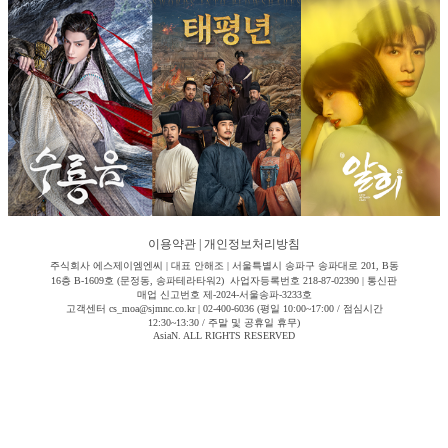
이용약관
|
개인정보처리방침
주식회사 에스제이엠엔씨 | 대표 안해조 | 서울특별시 송파구 송파대로 201, B동
16층 B-1609호 (문정동, 송파테라타워2) 사업자등록번호 218-87-02390 | 통신판
매업 신고번호 제-2024-서울송파-3233호
고객센터 cs_moa@sjmnc.co.kr | 02-400-6036 (평일 10:00~17:00 / 점심시간
12:30~13:30 / 주말 및 공휴일 휴무)
AsiaN. ALL RIGHTS RESERVED