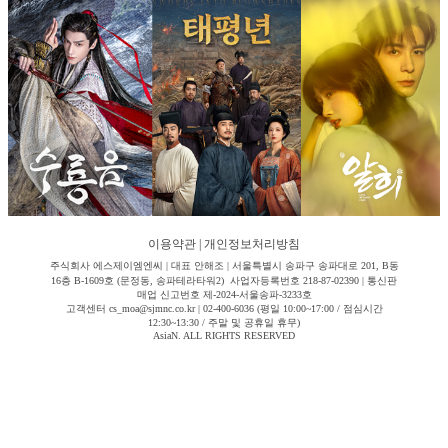
이용약관
|
개인정보처리방침
주식회사 에스제이엠엔씨 | 대표 안해조 | 서울특별시 송파구 송파대로 201, B동
16층 B-1609호 (문정동, 송파테라타워2) 사업자등록번호 218-87-02390 | 통신판
매업 신고번호 제-2024-서울송파-3233호
고객센터 cs_moa@sjmnc.co.kr | 02-400-6036 (평일 10:00~17:00 / 점심시간
12:30~13:30 / 주말 및 공휴일 휴무)
AsiaN. ALL RIGHTS RESERVED