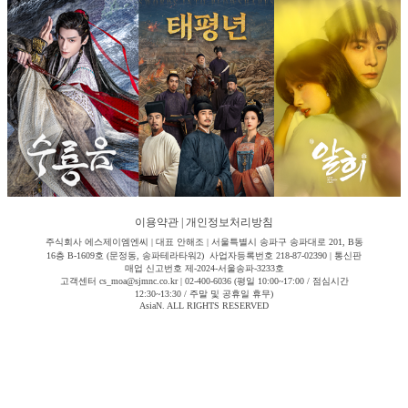
이용약관
|
개인정보처리방침
주식회사 에스제이엠엔씨 | 대표 안해조 | 서울특별시 송파구 송파대로 201, B동
16층 B-1609호 (문정동, 송파테라타워2) 사업자등록번호 218-87-02390 | 통신판
매업 신고번호 제-2024-서울송파-3233호
고객센터 cs_moa@sjmnc.co.kr | 02-400-6036 (평일 10:00~17:00 / 점심시간
12:30~13:30 / 주말 및 공휴일 휴무)
AsiaN. ALL RIGHTS RESERVED