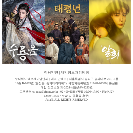
이용약관
|
개인정보처리방침
주식회사 에스제이엠엔씨 | 대표 안해조 | 서울특별시 송파구 송파대로 201, B동
16층 B-1609호 (문정동, 송파테라타워2) 사업자등록번호 218-87-02390 | 통신판
매업 신고번호 제-2024-서울송파-3233호
고객센터 cs_moa@sjmnc.co.kr | 02-400-6036 (평일 10:00~17:00 / 점심시간
12:30~13:30 / 주말 및 공휴일 휴무)
AsiaN. ALL RIGHTS RESERVED