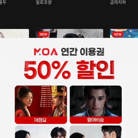
구골두
일로조양
금의지하
장중인
아재저리등니 :