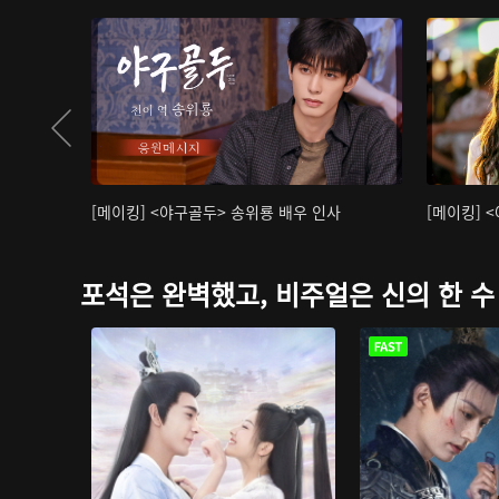
[메이킹] <야구골두> 송위룡 배우 인사
[메이킹] 
포석은 완벽했고, 비주얼은 신의 한 수