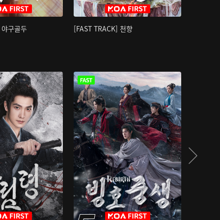
K] 야구골두
[FAST TRACK] 천향
소오강호 