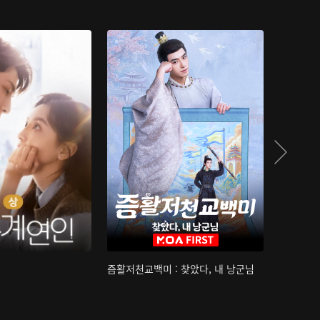
즘활저천교백미 : 찾았다, 내 낭군님
산하침