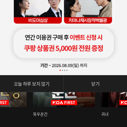
오늘 하루 보지 않기
닫기
묵우운간
귀녀