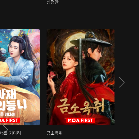
심정안
여과성음유
 너를 기다려
금소옥취
금수택심