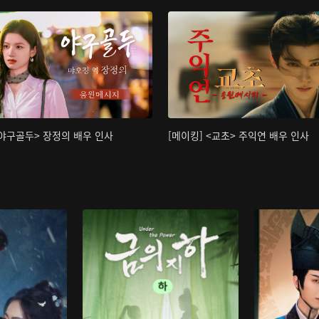
<야구골두> 장정의 배우 인사
[메이킹] <교초> 주익연 배우 인사