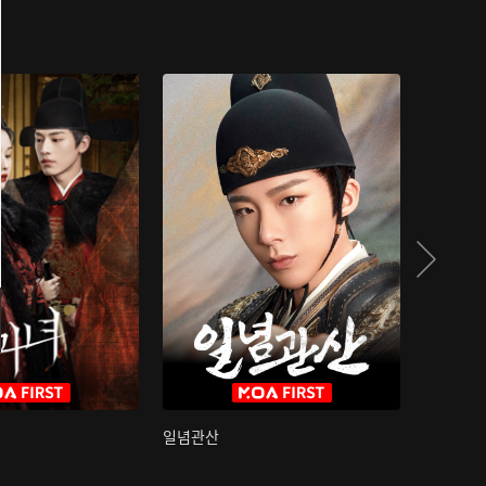
일념관산
국색방화