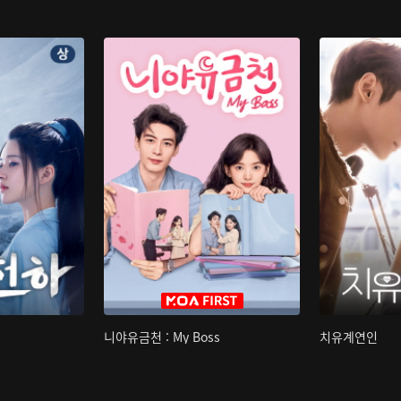
니야유금천 : My Boss
치유계연인