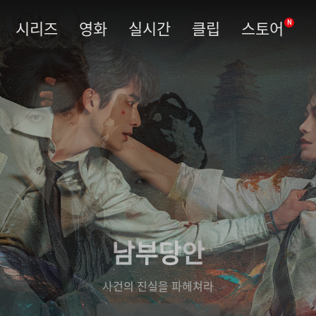
시리즈
영화
실시간
클립
스토어
N
남부당안
사건의 진실을 파헤쳐라