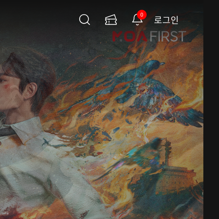
0
로그인
검
이
알
색
용
림
권
페
이
지