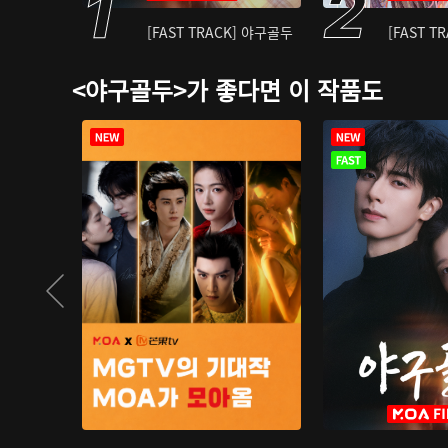
[FAST TRACK] 야구골두
[FAST T
<야구골두>가 좋다면 이 작품도