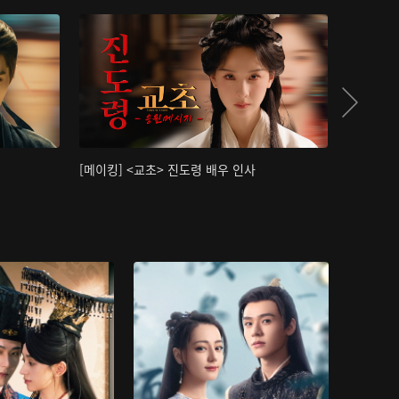
[메이킹] <교초> 진도령 배우 인사
[메이킹]