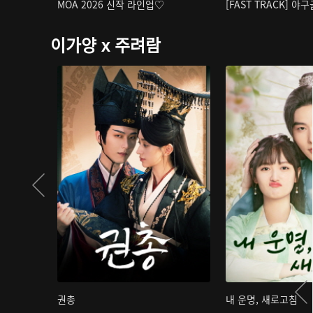
MOA 2026 신작 라인업♡
[FAST TRACK] 야
이가양 x 주려람
권총
내 운명, 새로고침