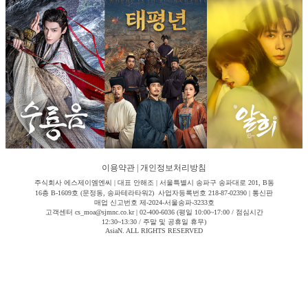
이용약관
|
개인정보처리방침
주식회사 에스제이엠엔씨 | 대표 안해조 | 서울특별시 송파구 송파대로 201, B동
16층 B-1609호 (문정동, 송파테라타워2) 사업자등록번호 218-87-02390 | 통신판
매업 신고번호 제-2024-서울송파-3233호
고객센터 cs_moa@sjmnc.co.kr | 02-400-6036 (평일 10:00~17:00 / 점심시간
12:30~13:30 / 주말 및 공휴일 휴무)
AsiaN. ALL RIGHTS RESERVED