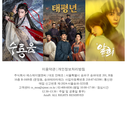
이용약관
|
개인정보처리방침
주식회사 에스제이엠엔씨 | 대표 안해조 | 서울특별시 송파구 송파대로 201, B동
16층 B-1609호 (문정동, 송파테라타워2) 사업자등록번호 218-87-02390 | 통신판
매업 신고번호 제-2024-서울송파-3233호
고객센터 cs_moa@sjmnc.co.kr | 02-400-6036 (평일 10:00~17:00 / 점심시간
12:30~13:30 / 주말 및 공휴일 휴무)
AsiaN. ALL RIGHTS RESERVED