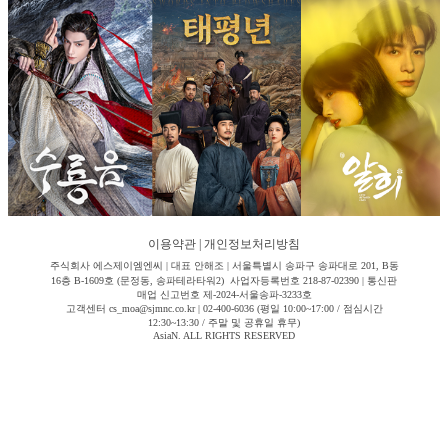
이용약관
|
개인정보처리방침
주식회사 에스제이엠엔씨 | 대표 안해조 | 서울특별시 송파구 송파대로 201, B동
16층 B-1609호 (문정동, 송파테라타워2) 사업자등록번호 218-87-02390 | 통신판
매업 신고번호 제-2024-서울송파-3233호
고객센터 cs_moa@sjmnc.co.kr | 02-400-6036 (평일 10:00~17:00 / 점심시간
12:30~13:30 / 주말 및 공휴일 휴무)
AsiaN. ALL RIGHTS RESERVED