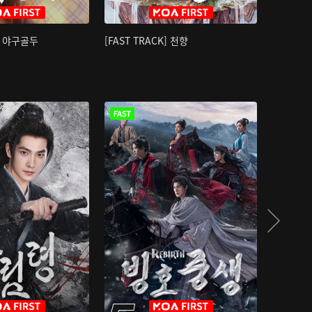
K] 야구골두
[FAST TRACK] 천향
소오강호 