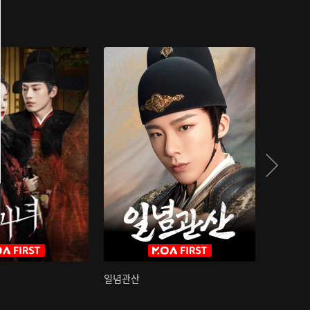
일념관산
국색방화