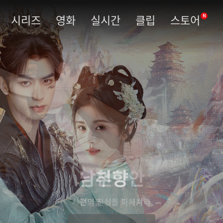
시리즈
영화
실시간
클립
스토어
N
남부당안
사건의 진실을 파헤쳐라