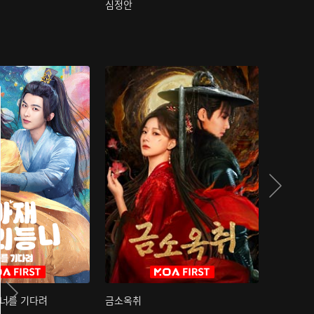
심정안
여과성음유
 너를 기다려
금소옥취
금수택심