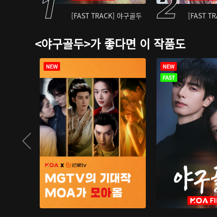
[FAST TRACK] 야구골두
[FAST T
<야구골두>가 좋다면 이 작품도