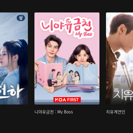
니야유금천 : My Boss
치유계연인