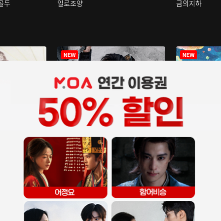
구골두
일로조양
금의지하
장중인
아재저리등니 :