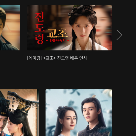
[메이킹] <교초> 진도령 배우 인사
[메이킹]