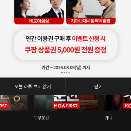
오늘 하루 보지 않기
닫기
묵우운간
귀녀