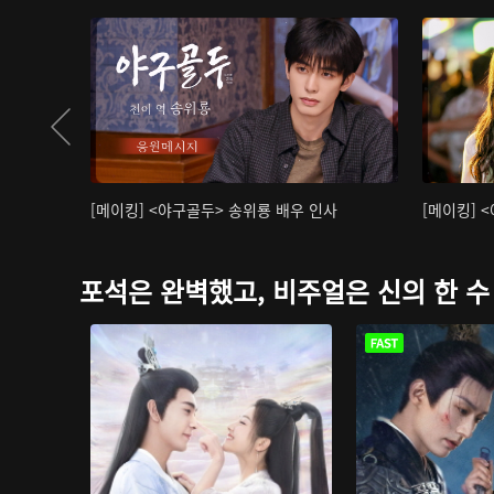
[메이킹] <야구골두> 송위룡 배우 인사
[메이킹] 
포석은 완벽했고, 비주얼은 신의 한 수