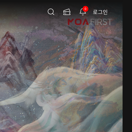
0
로그인
검
이
알
색
용
림
권
페
이
지