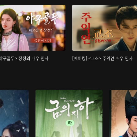
<야구골두> 장정의 배우 인사
[메이킹] <교초> 주익연 배우 인사