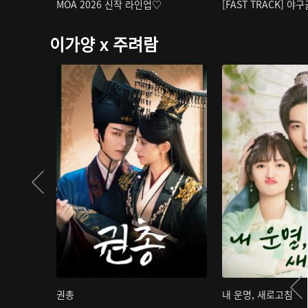
MOA 2026 신작 라인업♡
[FAST TRACK] 야
이가양 x 주려람
권총
내 운명, 새로고침