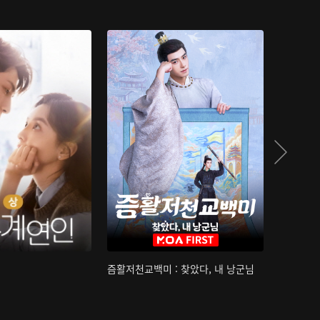
즘활저천교백미 : 찾았다, 내 낭군님
산하침