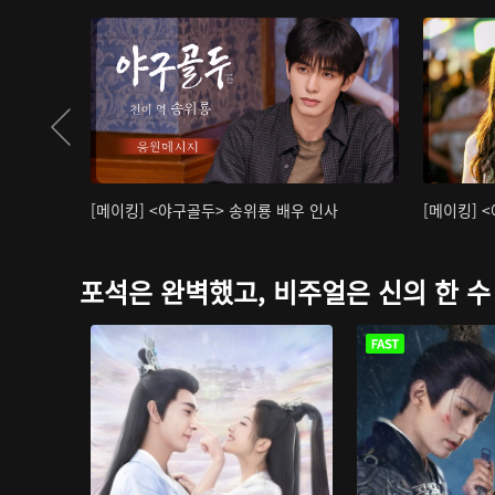
[메이킹] <야구골두> 송위룡 배우 인사
[메이킹] 
포석은 완벽했고, 비주얼은 신의 한 수