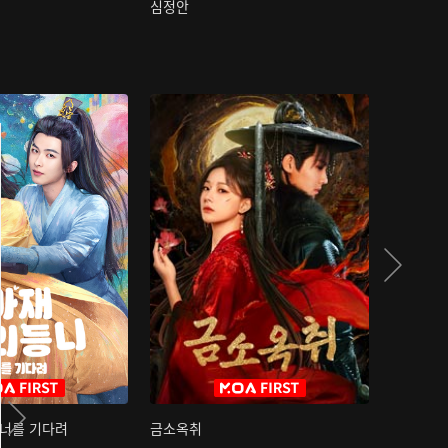
심정안
여과성음유
 너를 기다려
금소옥취
금수택심