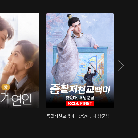
즘활저천교백미 : 찾았다, 내 낭군님
산하침