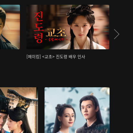
[메이킹] <교초> 진도령 배우 인사
[메이킹]