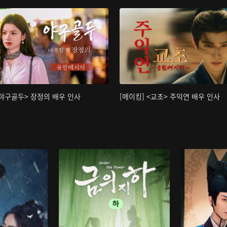
<야구골두> 장정의 배우 인사
[메이킹] <교초> 주익연 배우 인사