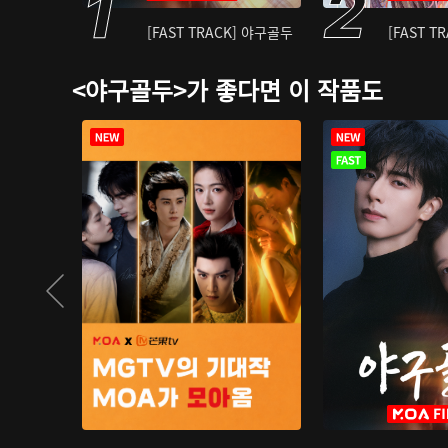
[FAST TRACK] 야구골두
[FAST T
<야구골두>가 좋다면 이 작품도