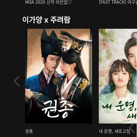
MOA 2026 신작 라인업♡
[FAST TRACK] 야
이가양 x 주려람
권총
내 운명, 새로고침