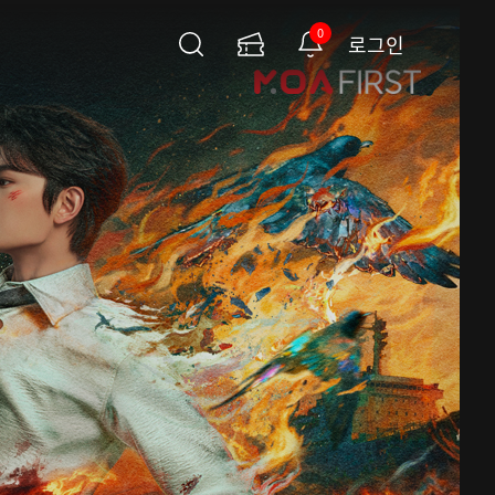
0
로그인
검
이
알
색
용
림
권
페
이
지