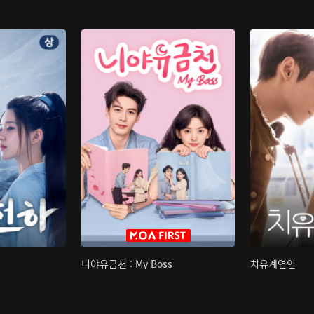
니야유금천 : My Boss
치유계연인