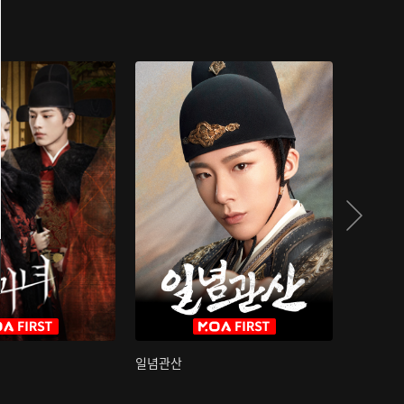
일념관산
국색방화