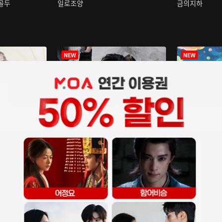
구골두
일로조양
금의지하
장중인
아재저리등니 :