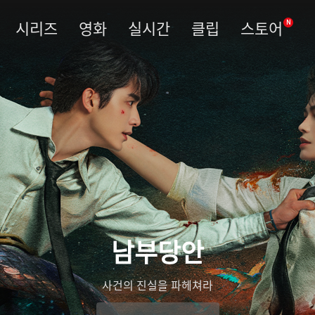
시리즈
영화
실시간
클립
스토어
N
남부당안
우림령
관복을 벗고 진실을 베다
사건의 진실을 파헤쳐라