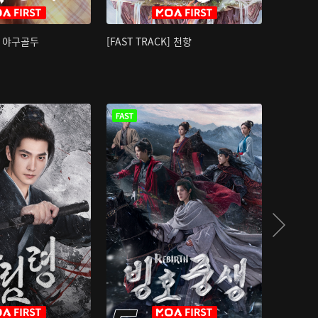
K] 야구골두
[FAST TRACK] 천향
소오강호 