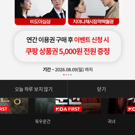
오늘 하루 보지 않기
닫기
묵우운간
귀녀